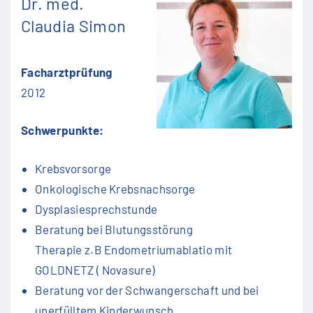
Dr. med.
Claudia Simon
Facharztprüfung
2012
Schwerpunkte:
Krebsvorsorge
Onkologische Krebsnachsorge
Dysplasiesprechstunde
Beratung bei Blutungsstörung
Therapie z.B Endometriumablatio mit
GOLDNETZ ( Novasure)
Beratung vor der Schwangerschaft und bei
unerfülltem Kinderwunsch