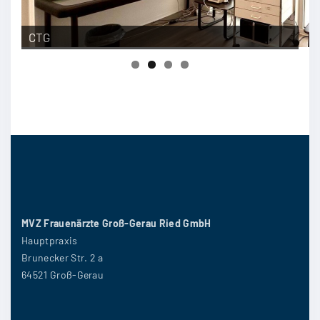
Ärztehaus Gernsheim
Anmeldung Gernsheim
CTG
Wartezimmer
MVZ Frauenärzte Groß-Gerau Ried GmbH
Hauptpraxis
Brunecker Str. 2 a
64521 Groß-Gerau